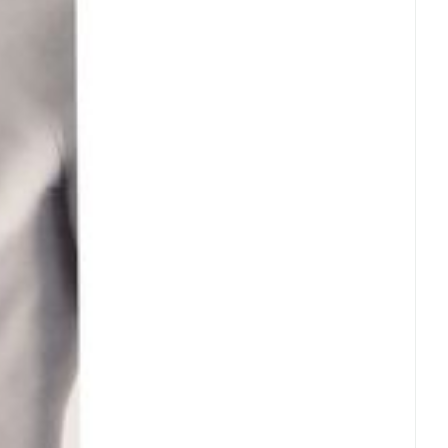
rende
Parfums en
geurproducten
CBD