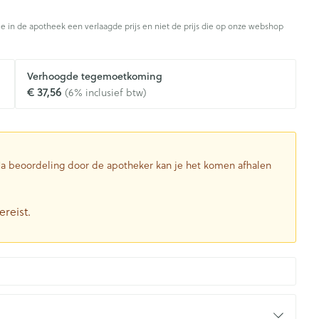
Toon meer
je in de apotheek een verlaagde prijs en niet de prijs die op onze webshop
Diagnosetesten en
stress
Vlooien en teken
Mond en keel
meetapparatuur
Oren
Verhoogde tegemoetkoming
Zuigtabletten
Alcoholtest
g
Oordopjes
€ 37,56
(6% inclusief btw)
herapie -
Mond, muil of snavel
en -druppels
Spray - oplossing
Bloeddrukmeter
ls
Oorreiniging
Cholesteroltest
zen
Oordruppels
Hartslagmeter
ulpmiddelen
 Na beoordeling door de apotheker kan je het komen afhalen
Toon meer
ereist.
herming
Hygiëne
Ergonomie
nning en -
Aambeien
s
Bad en douche
Ademhaling en zuurstof
je
Badkamer