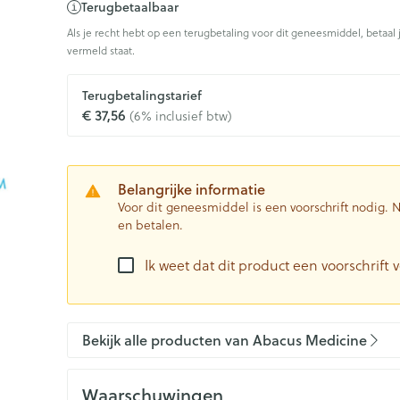
Terugbetaalbaar
0+ categorie
Als je recht hebt op een terugbetaling voor dit geneesmiddel, betaal 
Wondzorg
EHBO
vermeld staat.
ie
ven
Homeopathie
Spieren en gewrichten
Gemoed en 
Ogen
Neus
Neus
Ogen
eneeskunde categorie
Vilt
Podologie
n
Terugbetalingstarief
Ooginfecties
Tabletten
Spray
Oogspoelin
€ 37,56
(6% inclusief btw)
Handschoenen
Oren
Cold - Hot t
Ogen
Anti allergische en anti
Neussprays 
 en EHBO categorie
denborstels
Oogdruppe
warm/koud
inflammatoire middelen
al
Wondhelend
los
Creme - gel
Verbanddo
 antiviraal
Ontzwellende middelen
insecten categorie
Brandwonden
 pluimen
Accessoires
Belangrijke informatie
Droge ogen
Medische h
Glaucoom
Voor dit geneesmiddel is een voorschrift nodig.
Toon meer
en betalen.
ddelen categorie
Toon meer
Toon meer
Ik weet dat dit product een voorschrift v
en
e en
Nagels
Diabetes
Zonnebesc
Stoma
Hart- en bloedvaten
Bloedverdu
stolling
Bekijk alle producten van Abacus Medicine
eelt en
Nagellak
Bloedglucosemeter
Aftersun
Stomazakje
len
Kalk- en schimmelnagels
Teststrips en naalden
Lippen
Stomaplaat
spray
ires
Waarschuwingen