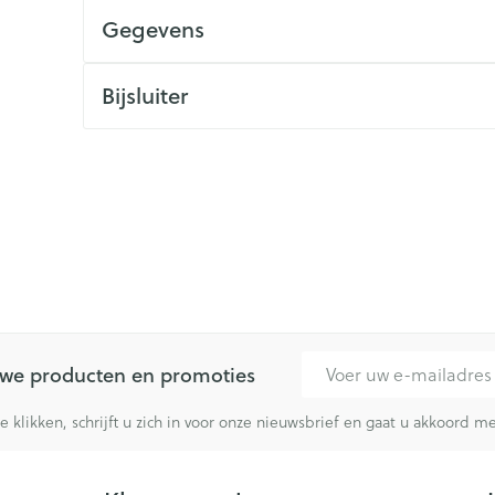
Gegevens
ging
Supplementen
Insectenwe
Mondmaskers
middelen
issen
Bijsluiter
 -
id
id
Zelfbruiner
Scheren
E-mail adres
euwe producten en promoties
te klikken, schrijft u zich in voor onze nieuwsbrief en gaat u akkoord 