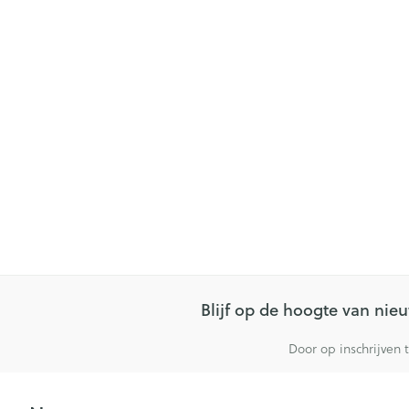
Gezichtsverzor
Pillendozen en
accessoires
Pigmentstoorn
Gevoelige huid
geïrriteerde hu
Gemengde hu
Doffe huid
Toon meer
Snurken
Blijf op de hoogte van ni
Door op inschrijven 