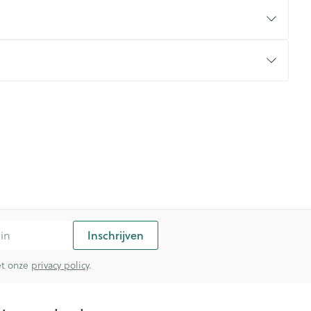
rende
Parfums en
geurproducten
CBD
Inschrijven
met onze
privacy policy
.