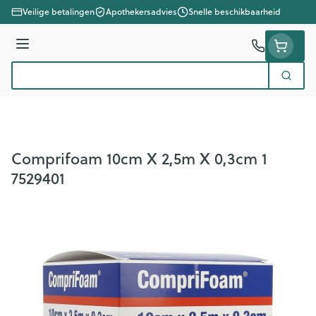
Ga naar de inhoud
Veilige betalingen
Apothekersadvies
Snelle beschikbaarheid
Menu
Zoek
Product, merk, categorie...
Comprifoam 10cm X 2,5m X 0,3cm 1
7529401