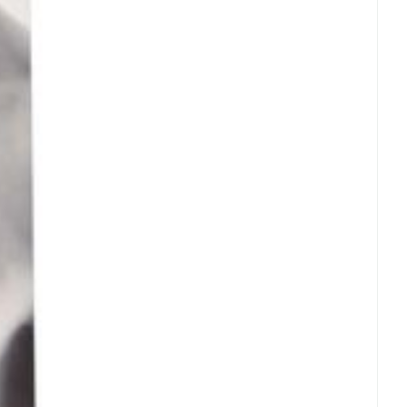
rende
Parfums en
geurproducten
CBD