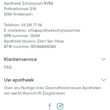
Apotheek Schijnpoort BVBA
Pothoekstraat 121A
2060
Antwerpen
Telefoon:
03 235 77 06
E-mailadres:
info@
apotheekschijnpoort.be
APB nummer:
110310
Apotheek titularis:
Elien Van Hove
BTW nummer:
BE0668692363
Klantenservice
FAQ
Uw apotheek
Over ons
Nuttige links
Gezondheidsnieuws
Apotheker
van wacht
Voorschrift
Zorgtarieven