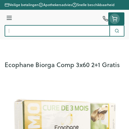
Ga naar de inhoud
Veilige betalingen
Apothekersadvies
Snelle beschikbaarheid
Menu
Zoek
Product, merk, categorie...
Ecophane Biorga Comp 3x60 2+1 Gratis