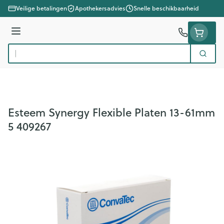
Ga naar de inhoud
Veilige betalingen
Apothekersadvies
Snelle beschikbaarheid
Menu
Zoek
Product, merk, categorie...
Esteem Synergy Flexible Platen 13-61mm
5 409267