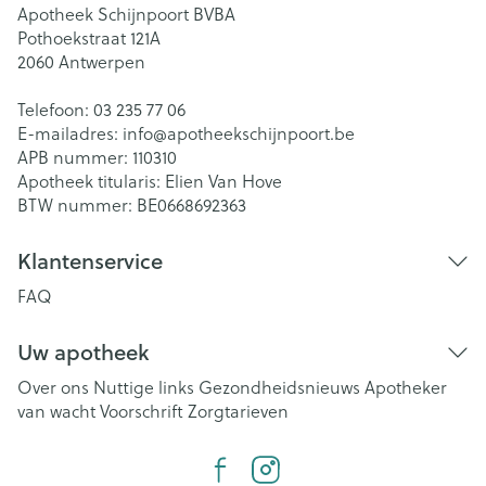
Apotheek Schijnpoort BVBA
Pothoekstraat 121A
2060
Antwerpen
Telefoon:
03 235 77 06
E-mailadres:
info@
apotheekschijnpoort.be
APB nummer:
110310
Apotheek titularis:
Elien Van Hove
BTW nummer:
BE0668692363
Klantenservice
FAQ
Uw apotheek
Over ons
Nuttige links
Gezondheidsnieuws
Apotheker
van wacht
Voorschrift
Zorgtarieven