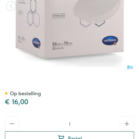
Eycopad 56x70mm St. 25 P/s
Op bestelling
€ 16,00
Aantal
Bestel