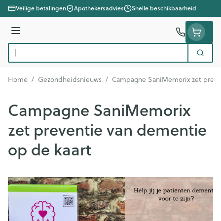
Ga naar de inhoud
Veilige betalingen
Apothekersadvies
Snelle beschikbaarheid
Menu
Zoek
Product, merk, categorie...
Home
/
Gezondheidsnieuws
/
Campagne SaniMemorix zet preven
Campagne SaniMemorix
zet preventie van dementie
op de kaart