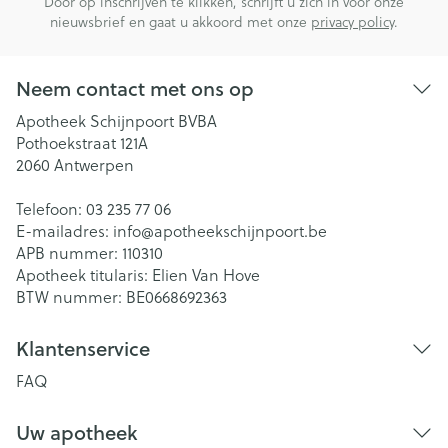
Door op inschrijven te klikken, schrijft u zich in voor onze
nieuwsbrief en gaat u akkoord met onze
privacy policy
.
Neem contact met ons op
Apotheek Schijnpoort BVBA
Pothoekstraat 121A
2060
Antwerpen
Telefoon:
03 235 77 06
E-mailadres:
info@
apotheekschijnpoort.be
APB nummer:
110310
Apotheek titularis:
Elien Van Hove
BTW nummer:
BE0668692363
Klantenservice
FAQ
Uw apotheek