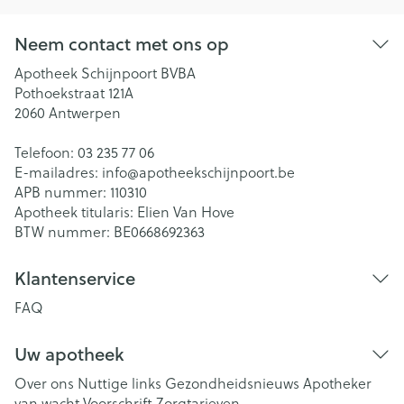
Neem contact met ons op
Apotheek Schijnpoort BVBA
Pothoekstraat 121A
2060
Antwerpen
Telefoon:
03 235 77 06
E-mailadres:
info@
apotheekschijnpoort.be
APB nummer:
110310
Apotheek titularis:
Elien Van Hove
BTW nummer:
BE0668692363
Klantenservice
FAQ
Uw apotheek
Over ons
Nuttige links
Gezondheidsnieuws
Apotheker
van wacht
Voorschrift
Zorgtarieven