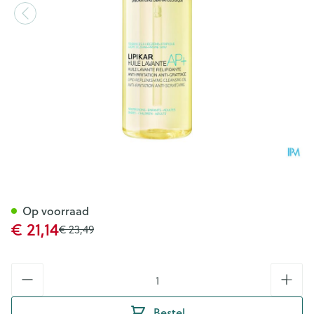
Lrp Lipikar Wasolie Ap+ 400m
Op voorraad
Promotie prijs
€ 21,14
Adviesprijs
€ 23,49
Aantal
Bestel