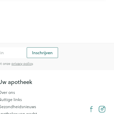
Inschrijven
met onze
privacy policy
.
Uw apotheek
Over ons
Nuttige links
Gezondheidsnieuws
Apotheker van wacht