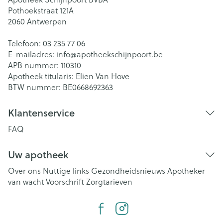
Pothoekstraat 121A
2060
Antwerpen
Telefoon:
03 235 77 06
E-mailadres:
info@
apotheekschijnpoort.be
APB nummer:
110310
Apotheek titularis:
Elien Van Hove
BTW nummer:
BE0668692363
Klantenservice
FAQ
Uw apotheek
Over ons
Nuttige links
Gezondheidsnieuws
Apotheker
van wacht
Voorschrift
Zorgtarieven