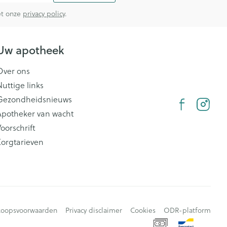
met onze
privacy policy
.
Uw apotheek
Over ons
Nuttige links
Gezondheidsnieuws
Apotheker van wacht
oorschrift
Zorgtarieven
koopsvoorwaarden
Privacy disclaimer
Cookies
ODR-platform