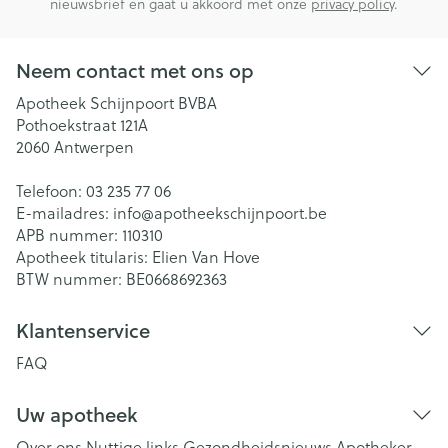
nieuwsbrief en gaat u akkoord met onze
privacy policy
.
Neem contact met ons op
Apotheek Schijnpoort BVBA
Pothoekstraat 121A
2060
Antwerpen
Telefoon:
03 235 77 06
E-mailadres:
info@
apotheekschijnpoort.be
APB nummer:
110310
Apotheek titularis:
Elien Van Hove
BTW nummer:
BE0668692363
Klantenservice
FAQ
Uw apotheek
Over ons
Nuttige links
Gezondheidsnieuws
Apotheker