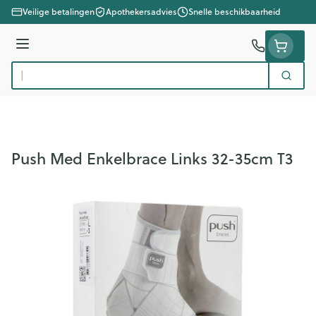
Ga naar de inhoud
Veilige betalingen
Apothekersadvies
Snelle beschikbaarheid
Menu
Zoek
Product, merk, categorie...
Push Med Enkelbrace Links 32-35cm T3