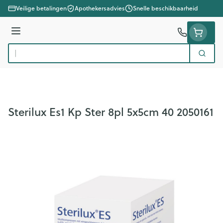
Ga naar de inhoud
Veilige betalingen
Apothekersadvies
Snelle beschikbaarheid
Menu
Zoek
Product, merk, categorie...
Sterilux Es1 Kp Ster 8pl 5x5cm 40 2050161