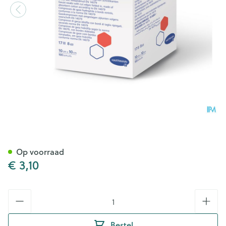
Sterilux Es1 Kp Ster 8pl 5x5c
Op voorraad
€ 3,10
Aantal
Bestel