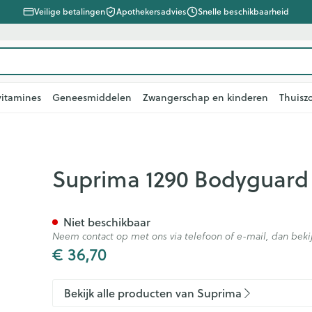
Veilige betalingen
Apothekersadvies
Snelle beschikbaarheid
vitamines
Geneesmiddelen
Zwangerschap en kinderen
Thuisz
e
len
lsel
Lichaamsverzorging
Voeding
Baby
Prostaat
Bachbloesem
Kousen, panty's en
Dierenvoeding
Hoest
Lippen
Vitamines 
Kinderen
Menopauz
Oliën
Lingerie
Supplemen
Pijn en koor
va Dame Zwart S
Suprima 1290 Bodyguard
sokken
supplemen
, verzorging en hygiëne categorie
warren
ger
lingerie
ectenbeten
Bad en douche
Thee, Kruidenthee
Fopspenen en accessoires
Hond
Droge hoest
Voedend
Luizen
BH's
baby - kind
Kousen
Vitamine A
Snurken
Spieren en
ar en
n
s en pancreas
Deodorant
Babyvoeding
Luiers
Kat
Diepzittende slijmhoest
Koortsblaze
Tanden
Zwangersch
Niet beschikbaar
Panty's
Antioxydant
Neem contact op met ons via telefoon of e-mail, dan be
ding en vitamines categorie
rging
binaties
incet
Zeer droge, geïrriteerde
Sportvoeding
Tandjes
Andere dieren
Combinatie droge hoest en
Verzorging 
€ 36,70
Sokken
Aminozure
& gel
huid en huidproblemen
slijmhoest
n
Specifieke voeding
Voeding - melk
Vitamines e
Pillendozen
Batterijen
Calcium
Ontharen en epileren
Massagebalsem en
supplemen
hap en kinderen categorie
Toon meer
Toon meer
Bekijk alle producten van Suprima
inhalatie
en
Kruidenthee
Kat
Licht- en w
Duiven en v
Toon meer
Toon meer
Toon meer