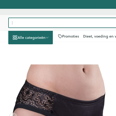
Ga naar de inhoud
Product, merk, categorie...
Promoties
Dieet, voeding en 
Alle categorieën
Promoties
Schoonheid,
Haar en Hoofd
Afslanken
Zwangerschap
Geheugen
Aromatherapi
Lenzen en bril
Insecten
Maag darm ste
Suprima 1290 Bodyguard Vi
verzorging en hygiëne
Toon submenu voor Schoonheid
Kammen - ont
Maaltijdvervan
Zwangerschaps
Verstuiver
Lensproducten
Verzorging ins
Maagzuur
Dieet, voeding en
Seksualiteit
Beschadigd ha
Eetlustremmer
Borstvoeding
Essentiële olië
Brillen
Anti insecten
Lever, galblaa
vitamines
hoofdirritatie
Toon submenu voor Dieet, voe
Platte buik
Lichaamsverzo
Complex - com
Teken tang of p
Braken
Styling - spray 
Vetverbranders
Vitamines en
Laxeermiddele
Zwangerschap en
Zware benen
kinderen
Verzorging
supplementen
Toon submenu voor Zwangersc
Toon meer
Toon meer
Oligo-element
Honden
Toon meer
Toon meer