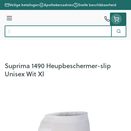
Ga naar de inhoud
Veilige betalingen
Apothekersadvies
Snelle beschikbaarheid
Menu
Zoek
Product, merk, categorie...
Suprima 1490 Heupbeschermer-slip
Unisex Wit Xl