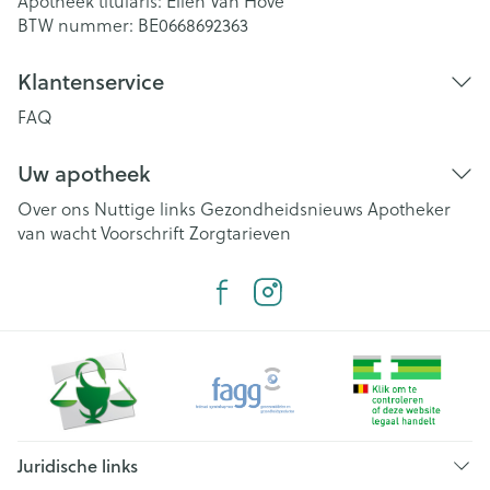
Apotheek titularis:
Elien Van Hove
BTW nummer:
BE0668692363
Klantenservice
FAQ
Uw apotheek
Over ons
Nuttige links
Gezondheidsnieuws
Apotheker
van wacht
Voorschrift
Zorgtarieven
Juridische links