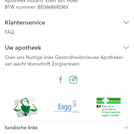
Apotheek titularis:
Elien Van Hove
BTW nummer:
BE0668692363
Klantenservice
FAQ
Uw apotheek
Over ons
Nuttige links
Gezondheidsnieuws
Apotheker
van wacht
Voorschrift
Zorgtarieven
Juridische links