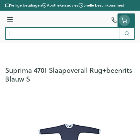
Ga naar de inhoud
Veilige betalingen
Apothekersadvies
Snelle beschikbaarheid
Menu
Zoek
Product, merk, categorie...
Suprima 4701 Slaapoverall Rug+beenrits
Blauw S