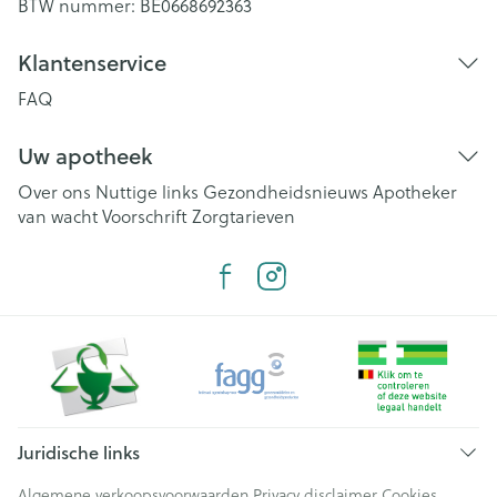
BTW nummer:
BE0668692363
Klantenservice
FAQ
Uw apotheek
Over ons
Nuttige links
Gezondheidsnieuws
Apotheker
van wacht
Voorschrift
Zorgtarieven
Juridische links
Algemene verkoopsvoorwaarden
Privacy disclaimer
Cookies