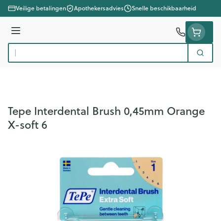
Ga naar de inhoud
Veilige betalingen
Apothekersadvies
Snelle beschikbaarheid
Menu
Zoek
Product, merk, categorie...
Tepe Interdental Brush 0,45mm Orange
X-soft 6