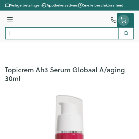
Ga naar de inhoud
Veilige betalingen
Apothekersadvies
Snelle beschikbaarheid
Menu
Zoek
Product, merk, categorie...
Topicrem Ah3 Serum Globaal A/aging
30ml