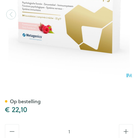
Vitamine B12 1000mcg Kauwt
Op bestelling
€ 22,10
Aantal