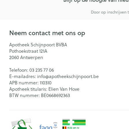
Gezichtsverzor
Door op inschrijven 
Pillendozen en
accessoires
Pigmentstoorn
Gevoelige huid
Neem contact met ons op
geïrriteerde hu
Apotheek Schijnpoort BVBA
Gemengde hu
Pothoekstraat 121A
Doffe huid
2060
Antwerpen
Toon meer
Telefoon:
03 235 77 06
E-mailadres:
info@
apotheekschijnpoort.be
APB nummer:
110310
Apotheek titularis:
Elien Van Hove
Snurken
BTW nummer:
BE0668692363