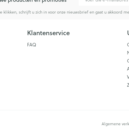
ging
Supplementen
Insectenwe
te klikken, schrijft u zich in voor onze nieuwsbrief en gaat u akkoord 
Mondmaskers
middelen
issen
 -
Klantenservice
id
FAQ
id
V
Zelfbruiner
Scheren
Algemene ver