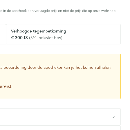
Toon meer
je in de apotheek een verlaagde prijs en niet de prijs die op onze webshop
Diagnosetesten en
stress
Vlooien en teken
Mond en keel
meetapparatuur
Oren
Verhoogde tegemoetkoming
Zuigtabletten
Alcoholtest
g
Oordopjes
€ 300,18
(6% inclusief btw)
herapie -
Mond, muil of snavel
en -druppels
Spray - oplossing
Bloeddrukmeter
ls
Oorreiniging
Cholesteroltest
zen
Oordruppels
Hartslagmeter
ulpmiddelen
 Na beoordeling door de apotheker kan je het komen afhalen
Toon meer
ereist.
herming
Hygiëne
Ergonomie
nning en -
Aambeien
s
Bad en douche
Ademhaling en zuurstof
je
Badkamer