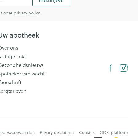
rende
Parfums en
met onze
privacy policy
.
geurproducten
Uw apotheek
Over ons
Nuttige links
Gezondheidsnieuws
Apotheker van wacht
oorschrift
Zorgtarieven
CBD
koopsvoorwaarden
Privacy disclaimer
Cookies
ODR-platform