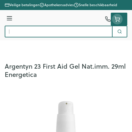
Ga naar de inhoud
Veilige betalingen
Apothekersadvies
Snelle beschikbaarheid
Menu
Zoek
Product, merk, categorie...
Argentyn 23 First Aid Gel Nat.imm. 29ml
Energetica