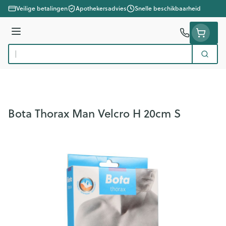
Ga naar de inhoud
Veilige betalingen
Apothekersadvies
Snelle beschikbaarheid
Menu
Zoek
Product, merk, categorie...
Bota Thorax Man Velcro H 20cm S