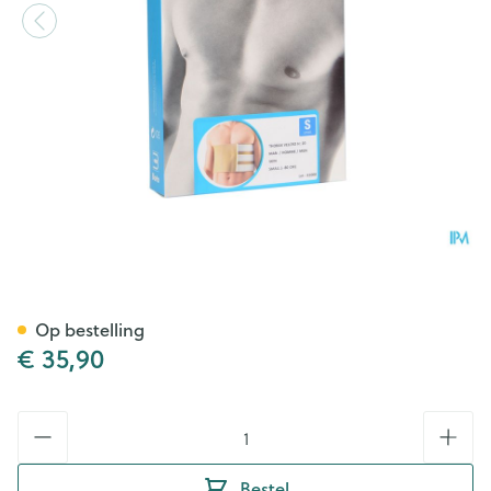
Bota Thorax Man Velcro H 20
Op bestelling
€ 35,90
Aantal
Bestel