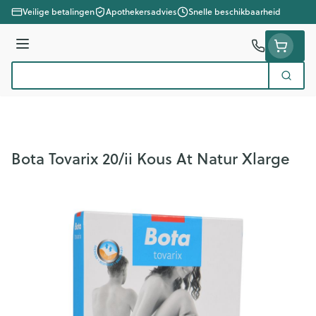
Ga naar de inhoud
Veilige betalingen
Apothekersadvies
Snelle beschikbaarheid
Menu
Zoek
Product, merk, categorie...
Bota Tovarix 20/ii Kous At Natur Xlarge