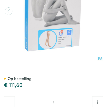
Bota Tovarix 70/ii Kous Agh-
Op bestelling
€ 111,60
Aantal