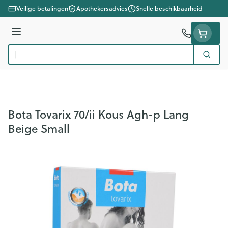
Ga naar de inhoud
Veilige betalingen
Apothekersadvies
Snelle beschikbaarheid
Menu
Zoek
Product, merk, categorie...
Bota Tovarix 70/ii Kous Agh-p Lang
Beige Small