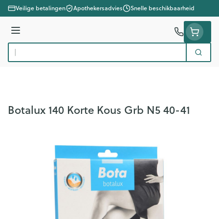
Ga naar de inhoud
Veilige betalingen
Apothekersadvies
Snelle beschikbaarheid
Menu
Zoek
Product, merk, categorie...
Botalux 140 Korte Kous Grb N5 40-41