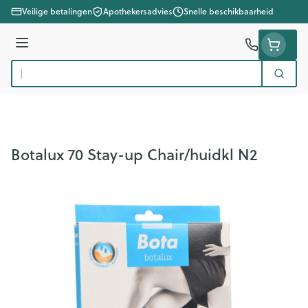
Ga naar de inhoud
Veilige betalingen
Apothekersadvies
Snelle beschikbaarheid
Menu
Zoek
Product, merk, categorie...
Botalux 70 Stay-up Chair/huidkl N2