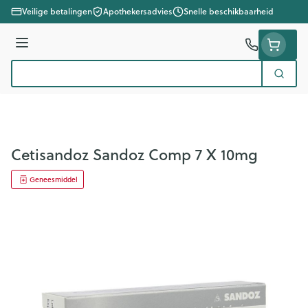
Ga naar de inhoud
Veilige betalingen
Apothekersadvies
Snelle beschikbaarheid
Menu
Zoek
Product, merk, categorie...
Cetisandoz Sandoz Comp 7 X 10mg
Geneesmiddel