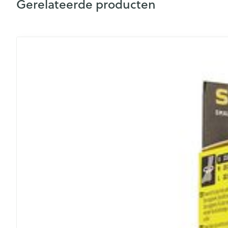
Gerelateerde producten
Aerosol toestel
kloven
Creme, gel en 
Aerosol accesso
Blaren
Navigeren door de elementen van de carrousel is mogelijk
Druk om carrousel over te slaan
Druk op om naar carrouselnavigatie te gaan
Zuurstof
Eelt
Eksteroog - lik
Ademhalingsst
Toon meer
Spieren en ge
Specifiek voo
Naalden en sp
Lichaamsverzo
Infecties
Spuiten
Deodorant
Oplossing voor 
Gezichtsverzor
Luizen
Naalden
Naalden voor i
pennaalden
Diagnostica
Toon meer