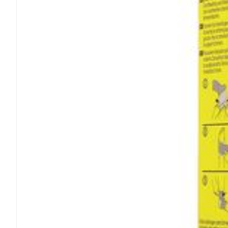
Haar
Gezichtsverzor
Pillendozen en
accessoires
Pigmentstoorn
Gevoelige huid
geïrriteerde hu
Gemengde hu
Doffe huid
Toon meer
Snurken