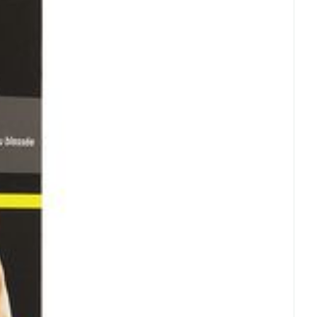
rende
Parfums en
geurproducten
CBD