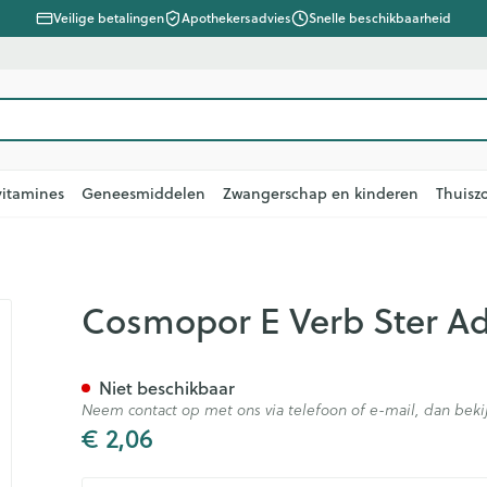
Veilige betalingen
Apothekersadvies
Snelle beschikbaarheid
vitamines
Geneesmiddelen
Zwangerschap en kinderen
Thuisz
5,0x10cm 1 9008780
Cosmopor E Verb Ster Ad
e
len
lsel
Lichaamsverzorging
Voeding
Baby
Prostaat
Bachbloesem
Kousen, panty's en
Dierenvoeding
Hoest
Lippen
Vitamines 
Kinderen
Menopauz
Oliën
Lingerie
Supplemen
Pijn en koor
sokken
supplemen
, verzorging en hygiëne categorie
warren
ger
lingerie
ectenbeten
Bad en douche
Thee, Kruidenthee
Fopspenen en accessoires
Hond
Droge hoest
Voedend
Luizen
BH's
baby - kind
Kousen
Vitamine A
Niet beschikbaar
Snurken
Spieren en
ar en
n
s en pancreas
Deodorant
Babyvoeding
Luiers
Kat
Diepzittende slijmhoest
Koortsblaze
Tanden
Zwangersch
Neem contact op met ons via telefoon of e-mail, dan be
Panty's
Antioxydant
ding en vitamines categorie
€ 2,06
rging
binaties
incet
Zeer droge, geïrriteerde
Sportvoeding
Tandjes
Andere dieren
Combinatie droge hoest en
Verzorging 
Sokken
Aminozure
& gel
huid en huidproblemen
slijmhoest
n
Specifieke voeding
Voeding - melk
Vitamines e
Pillendozen
Batterijen