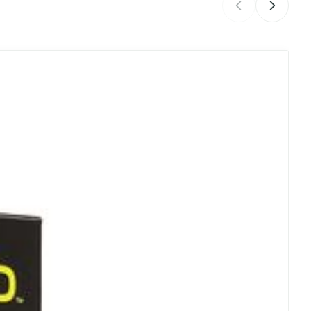
je
Badkamer
Bed
ar de carrouselnavigatie gaan met de links overslaan.
ng zon
Doorliggen - decubitis
ie
Urinewegen
- 25°C)
Toon meer
id, spanning
Stoppen met roken
t en intieme
Gezichtsreiniging -
ontschminken
n Orthopedie
Instrumenten
sche
Anti tumor middelen
en
Reinigingsmelk, - crème, -
ie
olie en gel
jn
Tonic - lotion
Anesthesie
zorging
Micellair water
Specifiek voor de ogen
ie
Diverse geneesmiddelen
et
Toon meer