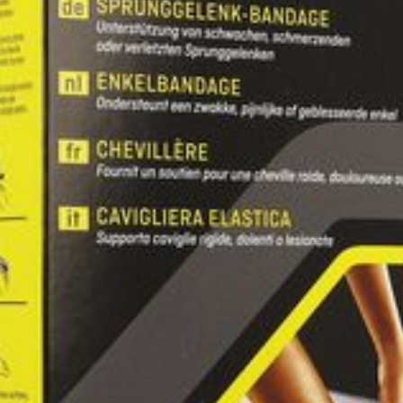
Toon meer
ging
Supplementen
Insectenwe
Mondmaskers
middelen
issen
 -
id
id
Zelfbruiner
Scheren