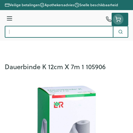
Ga naar de inhoud
Veilige betalingen
Apothekersadvies
Snelle beschikbaarheid
Menu
Zoek
Product, merk, categorie...
Dauerbinde K 12cm X 7m 1 105906