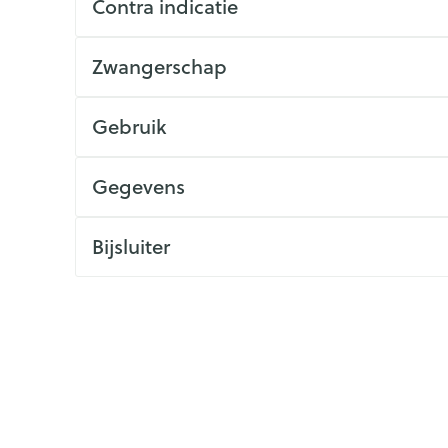
Contra indicatie
ging
Supplementen
Insectenwe
Mondmaskers
middelen
Zwangerschap
issen
 -
Gebruik
id
id
Gegevens
Bijsluiter
Zelfbruiner
Scheren