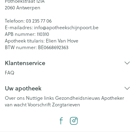
Pothoekstraat 121A
2060
Antwerpen
Telefoon:
03 235 77 06
E-mailadres:
info@
apotheekschijnpoort.be
APB nummer:
110310
Apotheek titularis:
Elien Van Hove
BTW nummer:
BE0668692363
Klantenservice
FAQ
Uw apotheek
Over ons
Nuttige links
Gezondheidsnieuws
Apotheker
van wacht
Voorschrift
Zorgtarieven