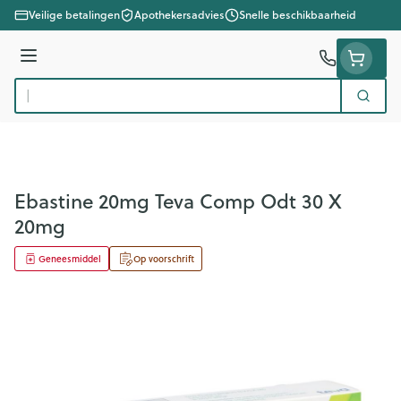
Ga naar de inhoud
Veilige betalingen
Apothekersadvies
Snelle beschikbaarheid
Menu
Zoek
Product, merk, categorie...
Ebastine 20mg Teva Comp Odt 30 X
20mg
Geneesmiddel
Op voorschrift