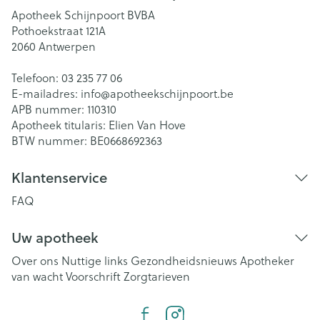
Apotheek Schijnpoort BVBA
Pothoekstraat 121A
2060
Antwerpen
Telefoon:
03 235 77 06
E-mailadres:
info@
apotheekschijnpoort.be
APB nummer:
110310
Apotheek titularis:
Elien Van Hove
BTW nummer:
BE0668692363
Klantenservice
FAQ
Uw apotheek
Over ons
Nuttige links
Gezondheidsnieuws
Apotheker
van wacht
Voorschrift
Zorgtarieven