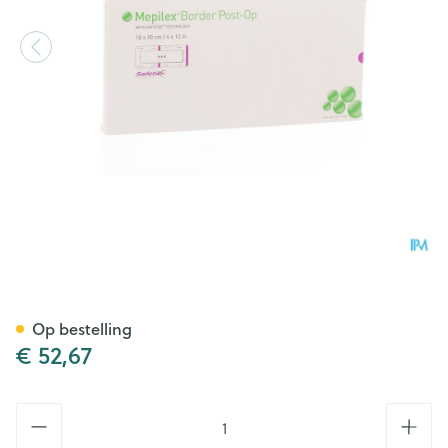
Mepilex Border Post-op Verb
Op bestelling
€ 52,67
Aantal