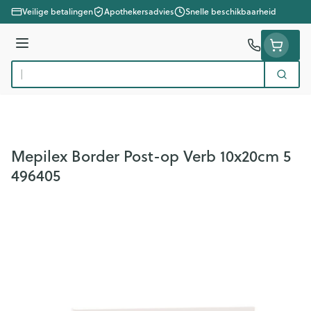
Ga naar de inhoud
Veilige betalingen
Apothekersadvies
Snelle beschikbaarheid
Menu
Zoek
Product, merk, categorie...
Mepilex Border Post-op Verb 10x20cm 5
496405