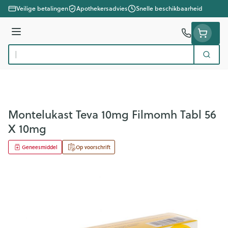
Ga naar de inhoud
Veilige betalingen
Apothekersadvies
Snelle beschikbaarheid
Menu
Zoek
Product, merk, categorie...
Montelukast Teva 10mg Filmomh Tabl 56
X 10mg
Geneesmiddel
Op voorschrift