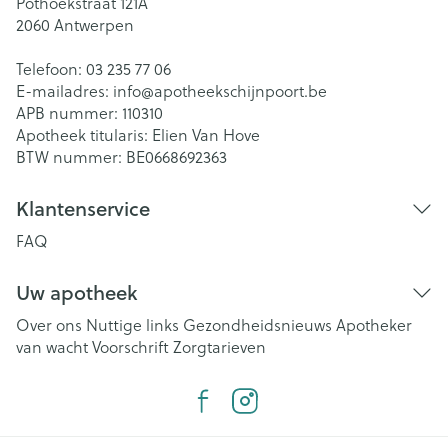
Pothoekstraat 121A
2060
Antwerpen
Telefoon:
03 235 77 06
E-mailadres:
info@
apotheekschijnpoort.be
APB nummer:
110310
Apotheek titularis:
Elien Van Hove
BTW nummer:
BE0668692363
Klantenservice
FAQ
Uw apotheek
Over ons
Nuttige links
Gezondheidsnieuws
Apotheker
van wacht
Voorschrift
Zorgtarieven