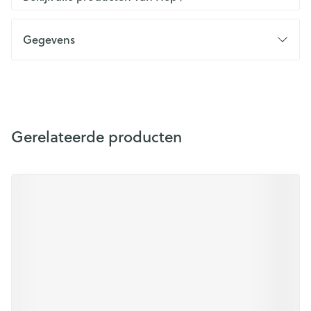
Gegevens
Gerelateerde producten
Druk op om naar carrouselnavigatie te gaan
Navigeren door de elementen van de carrousel is mogelijk m
Druk om carrousel over te slaan