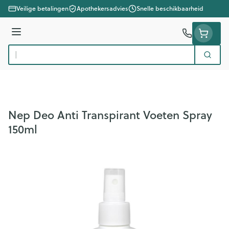
Ga naar de inhoud
Veilige betalingen
Apothekersadvies
Snelle beschikbaarheid
Menu
Zoek
Product, merk, categorie...
Nep Deo Anti Transpirant Voeten Spray
150ml