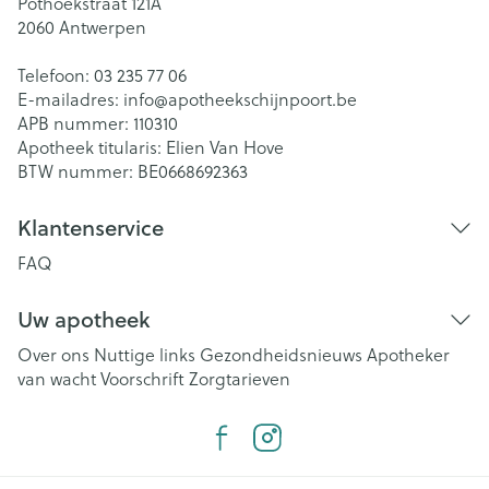
Pothoekstraat 121A
2060
Antwerpen
Telefoon:
03 235 77 06
E-mailadres:
info@
apotheekschijnpoort.be
APB nummer:
110310
Apotheek titularis:
Elien Van Hove
BTW nummer:
BE0668692363
Klantenservice
FAQ
Uw apotheek
Over ons
Nuttige links
Gezondheidsnieuws
Apotheker
van wacht
Voorschrift
Zorgtarieven