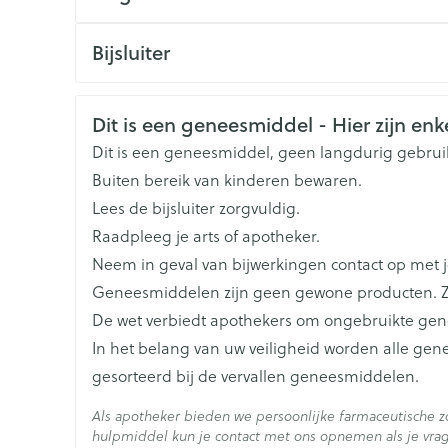
Toon meer
CNK
2810919
Bijsluiter
ging
Supplementen
Insectenwe
Organisaties
Nederlands
Duits
Arega Pharma NV, Teva B
Frans
Mondmaskers
middelen
Veiligheidsinformatie
Dit is een geneesmiddel - Hier zijn enke
issen
Merken
Teva
Dit is een geneesmiddel, geen langdurig gebrui
 -
id
Buiten bereik van kinderen bewaren.
Breedte
68 mm
Lees de bijsluiter zorgvuldig.
id
Raadpleeg je arts of apotheker.
Lengte
112 mm
Neem in geval van bijwerkingen contact op met je
Geneesmiddelen zijn geen gewone producten. Z
Diepte
20 mm
De wet verbiedt apothekers om ongebruikte ge
In het belang van uw veiligheid worden alle ge
Hoeveelheid
Zelfbruiner
Scheren
10
gesorteerd bij de vervallen geneesmiddelen.
Verpakking
Als apotheker bieden we persoonlijke farmaceutische 
Actieve
hulpmiddel kun je contact met ons opnemen als je vrag
paracetamol