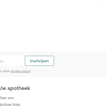
- 25°C)
Inschrijven
met onze
privacy policy
.
Uw apotheek
Over ons
Nuttige links