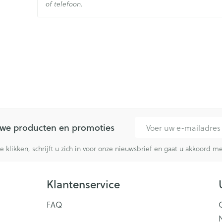
Ingrediënten
of telefoon.
Behoud
Kamertemperatuur (15°C 
E-mail adres
euwe producten en promoties
te klikken, schrijft u zich in voor onze nieuwsbrief en gaat u akkoord 
Klantenservice
FAQ