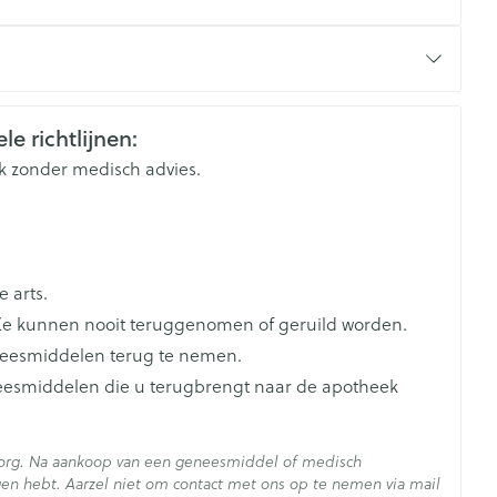
rende
Parfums en
elgium
geurproducten
le richtlijnen:
k zonder medisch advies.
 arts.
e kunnen nooit teruggenomen of geruild worden.
neesmiddelen terug te nemen.
neesmiddelen die u terugbrengt naar de apotheek
CBD
zorg. Na aankoop van een geneesmiddel of medisch
en hebt. Aarzel niet om contact met ons op te nemen via mail