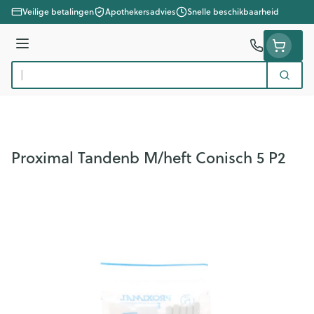
Ga naar de inhoud
Veilige betalingen
Apothekersadvies
Snelle beschikbaarheid
Menu
Zoek
Product, merk, categorie...
Proximal Tandenb M/heft Conisch 5 P2