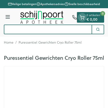
Dia 1 van 1
Ga naar de inhoud
Veilige betalingen
Apothekersadvies
Snelle beschikbaarheid
0
0 artikelen
€ 0,00
Menu
Zoek
Product, merk, categorie...
Home
/
Puressentiel Gewrichten Cryo Roller 75ml
Puressentiel Gewrichten Cryo Roller 75ml