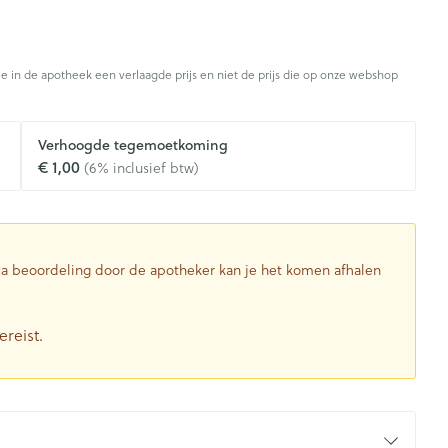
Botten, spieren en
ten
Toon meer
gewrichten
armtetherapie
ogels
Fytotherapie
Wondzorg
Toon meer
je in de apotheek een verlaagde prijs en niet de prijs die op onze webshop
Diagnosetesten en
stress
Vlooien en teken
Mond en keel
meetapparatuur
Oren
Verhoogde tegemoetkoming
Zuigtabletten
€ 1,00
Alcoholtest
(6% inclusief btw)
g
Oordopjes
herapie -
Mond, muil of snavel
en -druppels
Spray - oplossing
Bloeddrukmeter
ls
Oorreiniging
Cholesteroltest
zen
Oordruppels
Hartslagmeter
 Na beoordeling door de apotheker kan je het komen afhalen
ulpmiddelen
Toon meer
ereist.
herming
Hygiëne
Ergonomie
nning en -
Aambeien
s
Bad en douche
Ademhaling en zuurstof