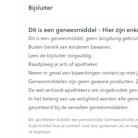
CNK
2054682
beschikbaar zijn
Toon meer
Bijsluiter
Daarna dient de dosis Rapamune individueel te
Organisaties
Nederlands
Nederlands
Duits
Pfizer
van 4 tot 12 ng/ml te bereiken
ging
Supplementen
Insectenwe
Veiligheidsinformatie
Dit is een geneesmiddel - Hier zijn enke
Mondmaskers
middelen
Breedte
53 mm
Ciclosporine dient progressief te worden gestaak
issen
Dit is een geneesmiddel, geen langdurig gebrui
worden aangepast om dalconcentraties in volblo
Buiten bereik van kinderen bewaren.
 -
Lengte
107 mm
id
Lees de bijsluiter zorgvuldig.
Om de variabiliteit te minimaliseren, dient Ra
Raadpleeg je arts of apotheker.
id
worden
Diepte
32 mm
Neem in geval van bijwerkingen contact op met je
Grapefruitsap dient vermeden te worden
Geneesmiddelen zijn geen gewone producten. Z
Hoeveelheid
30
De wet verbiedt apothekers om ongebruikte ge
Verpakking
In het belang van uw veiligheid worden alle ge
gesorteerd bij de vervallen geneesmiddelen.
Actieve
sirolimus
Zelfbruiner
Scheren
Ingrediënten
Als apotheker bieden we persoonlijke farmaceutische 
hulpmiddel kun je contact met ons opnemen als je vrag
Behoud
Kamertemperatuur (15°C 
of telefoon.