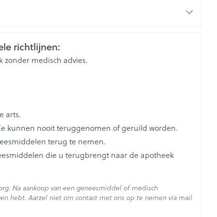
 worden aangepast om een dalconcentratie in volbloed
Duits
Frans
Frans
rende
Parfums en
le richtlijnen:
geurproducten
t in 4 tot 8 weken en de dosis Rapamune° dient te
k zonder medisch advies.
ed tussen 12 en 20 ng/ml
pamune consistent met of zonder voedsel ingenomen te
 arts.
e kunnen nooit teruggenomen of geruild worden.
neesmiddelen terug te nemen.
neesmiddelen die u terugbrengt naar de apotheek
CBD
zorg. Na aankoop van een geneesmiddel of medisch
en hebt. Aarzel niet om contact met ons op te nemen via mail
- 25°C)