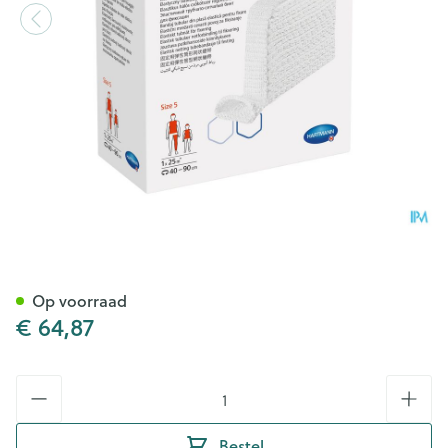
StÜlpa Fix Nr.5 Ong. 6,5cm 2
Op voorraad
€ 64,87
Aantal
Bestel