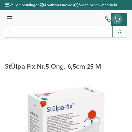
Ga naar de inhoud
Veilige betalingen
Apothekersadvies
Snelle beschikbaarheid
Menu
Zoek
Product, merk, categorie...
StÜlpa Fix Nr.5 Ong. 6,5cm 25 M