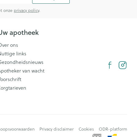
met onze
privacy policy
.
Uw apotheek
Over ons
Nuttige links
Gezondheidsnieuws
Apotheker van wacht
oorschrift
Zorgtarieven
koopsvoorwaarden
Privacy disclaimer
Cookies
ODR-platform