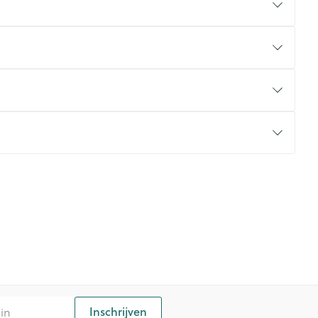
rende
Parfums en
geurproducten
CBD
Inschrijven