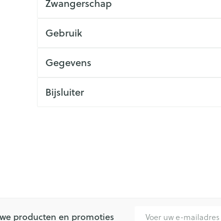
Zwangerschap
ging
Supplementen
Insectenwe
Mondmaskers
middelen
Gebruik
issen
 -
Gegevens
id
id
Bijsluiter
Zelfbruiner
Scheren
E-mail adres
euwe producten en promoties