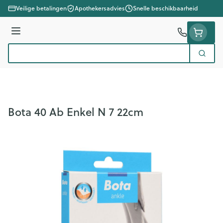
Ga naar de inhoud
Veilige betalingen
Apothekersadvies
Snelle beschikbaarheid
Menu
Zoek
Product, merk, categorie...
Bota 40 Ab Enkel N 7 22cm