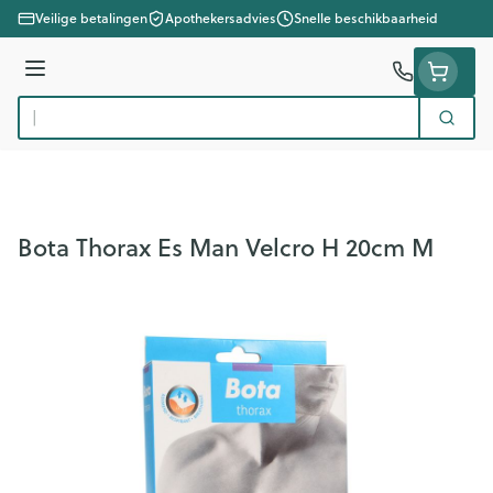
Ga naar de inhoud
Veilige betalingen
Apothekersadvies
Snelle beschikbaarheid
Menu
Zoek
Product, merk, categorie...
Bota Thorax Es Man Velcro H 20cm M