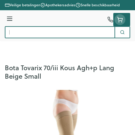
Ga naar de inhoud
Veilige betalingen
Apothekersadvies
Snelle beschikbaarheid
Menu
Zoek
Product, merk, categorie...
Bota Tovarix 70/iii Kous Agh+p Lang
Beige Small